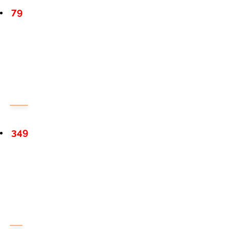
79
349