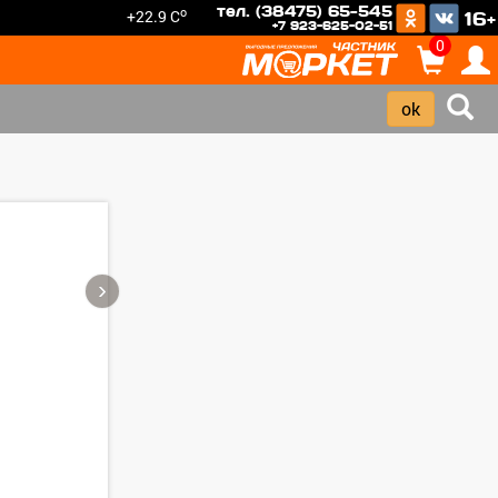
тел. (38475) 65-545
o
+22.9 C
16+
+7 923-625-02-51
0
›
Зарегистрироватья.