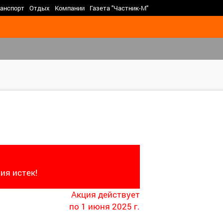
>
анспорт
Отдых
Компании
Газета "Частник-М"
ия истек!
Акция действует
по 1 июня 2025 г.