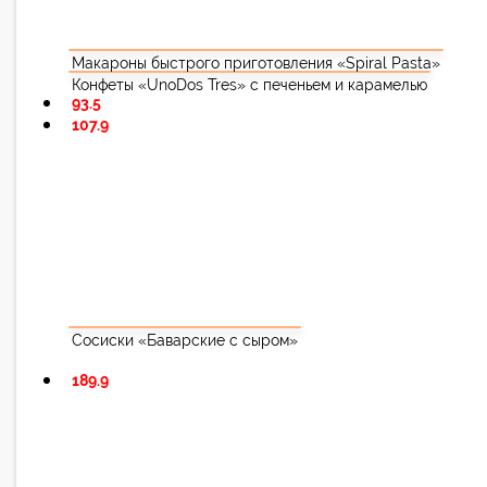
Макароны быстрого приготовления «Spiral Pasta»
Конфеты «UnoDos Tres» с печеньем и карамелью
93.5
107.9
Сосиски «Баварские с сыром»
189.9