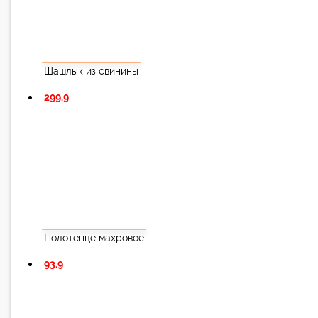
Шашлык из свинины
299.9
Полотенце махровое
93.9