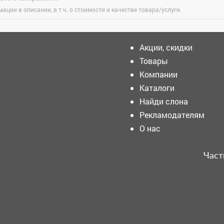
ации в описании, в т.ч. о стоимости и качестве товара/услуги.
Акции, скидки
Товары
Компании
В городской
администрации прошёл
Каталоги
еженедельный
Найди слона
производственно-
технический рапорт.
Рекламодателям
В Кемерове перекроют
О нас
участок улицы 50 лет
Октября до 3 августа
Част
Смертельное нападение:
двое кузбассовцев жестоко
расправились с прохожим
Никто, кроме нас!