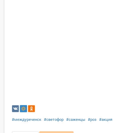
#междуреченск
#светофор
#саженцы
#роз
#акция