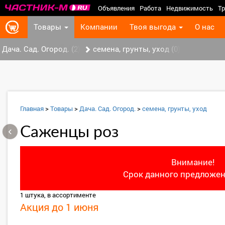
Объявления
Работа
Недвижимость
Тр
Товары
Компании
Твоя выгода
О нас
Дача. Сад. Огород. (2)
семена, грунты, уход (0)
Главная
>
Товары
>
Дача. Сад. Огород.
>
семена, грунты, уход
‹
Саженцы роз
Внимание!
Срок данного предложен
1 штука, в ассортименте
Акция до 1 июня