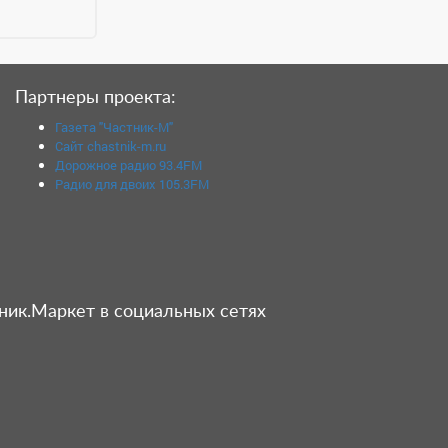
Партнеры проекта:
Газета "Частник-М"
Сайт chastnik-m.ru
Дорожное радио 93.4FM
Радио для двоих 105.3FM
ник.Маркет в социальных сетях