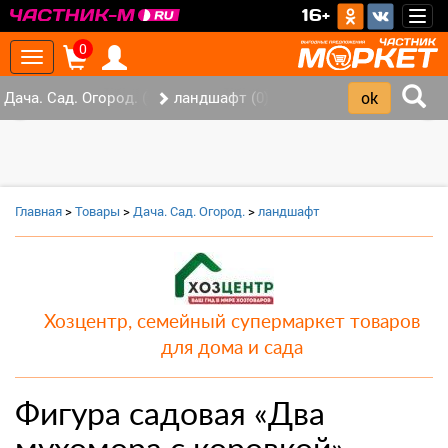
>
16+
Togg
navig
0
Toggle
navigation
Дача. Сад. Огород. (2)
ландшафт (0)
‹
›
Главная
>
Товары
>
Дача. Сад. Огород.
>
ландшафт
Хозцентр, семейный супермаркет товаров
для дома и сада
Фигура садовая «Два