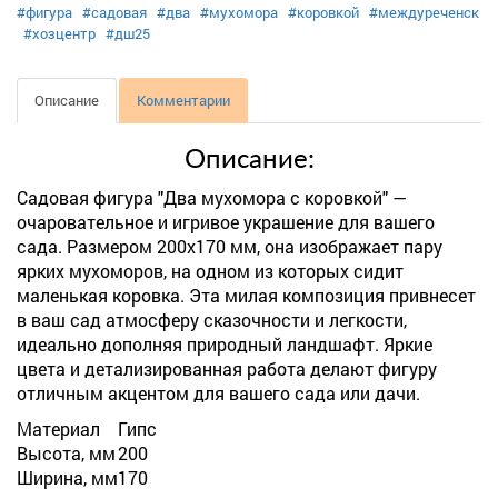
#фигура
#садовая
#два
#мухомора
#коровкой
#междуреченск
#хозцентр
#дш25
Описание
Комментарии
Описание:
Садовая фигура "Два мухомора с коровкой" —
очаровательное и игривое украшение для вашего
сада. Размером 200х170 мм, она изображает пару
ярких мухоморов, на одном из которых сидит
маленькая коровка. Эта милая композиция привнесет
в ваш сад атмосферу сказочности и легкости,
идеально дополняя природный ландшафт. Яркие
цвета и детализированная работа делают фигуру
отличным акцентом для вашего сада или дачи.
Материал
Гипс
Высота, мм
200
Ширина, мм
170