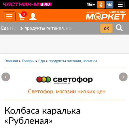
>
16+
Togg
navig
0
Toggle
navigation
Еда (12)
продукты питания, напитки (7)
Главная
>
Товары
>
Еда
>
продукты питания, напитки
‹
›
Светофор, магазин низких цен
Колбаса каралька
«Рубленая»