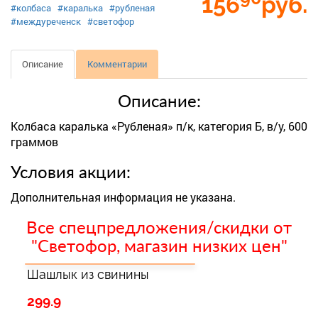
156
руб.
#колбаса
#каралька
#рубленая
#междуреченск
#светофор
Описание
Комментарии
Описание:
Колбаса каралька «Рубленая» п/к, категория Б, в/у, 600
граммов
Условия акции:
Дополнительная информация не указана.
Все спецпредложения/скидки от
"Светофор, магазин низких цен"
Шашлык из свинины
299.9