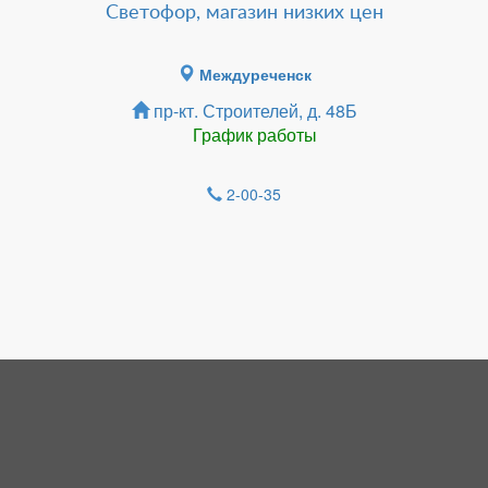
Светофор, магазин низких цен
Междуреченск
пр-кт. Строителей, д. 48Б
График работы
2-00-35
Зарегистрироватья.
НОВОСТИ
На днях отремонтировали вольеры в
карантине, на сколько было возможно.