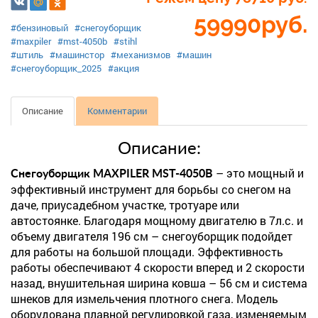
59990
руб.
#бензиновый
#снегоуборщик
#maxpiler
#mst-4050b
#stihl
#штиль
#машинстор
#механизмов
#машин
#снегоуборщик_2025
#акция
Описание
Комментарии
Описание:
– это мощный и
Снегоуборщик MAXPILER MST-4050B
эффективный инструмент для борьбы со снегом на
даче, приусадебном участке, тротуаре или
автостоянке. Благодаря мощному двигателю в 7л.с. и
объему двигателя 196 см – снегоуборщик подойдет
для работы на большой площади. Эффективность
работы обеспечивают 4 скорости вперед и 2 скорости
назад, внушительная ширина ковша – 56 см и система
шнеков для измельчения плотного снега. Модель
оборудована плавной регулировкой газа, изменяемым