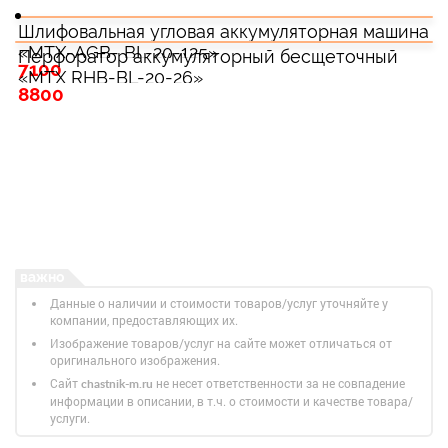
Шлифовальная угловая аккумуляторная машина
«MTX-AGB- BL-20-125»
Перфоратор аккумуляторный бесщеточный
7100
«MTX RHB-BL-20-26»
8800
Данные о наличии и стоимости товаров/услуг уточняйте у
компании, предоставляющих их.
Изображение товаров/услуг на сайте может отличаться от
оригинального изображения.
Сайт
не несет ответственности за не совпадение
chastnik-m.ru
информации в описании, в т.ч. о стоимости и качестве товара/
услуги.