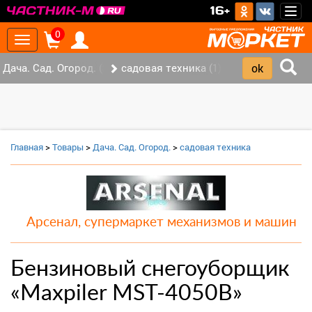
>
16+
Togg
navig
0
Toggle
navigation
Дача. Сад. Огород. (2)
садовая техника (1)
Главная
>
Товары
>
Дача. Сад. Огород.
>
садовая техника
Арсенал, супермаркет механизмов и машин
Бензиновый снегоуборщик
«Maxpiler MST-4050B»