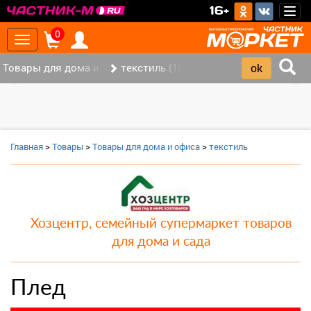
>
16+
Togg
navig
0
Toggle
navigation
Товары для дома и офиса (9)
текстиль (1)
‹
›
Главная
>
Товары
>
Товары для дома и офиса
>
текстиль
Хозцентр, семейный супермаркет товаров
для дома и сада
Плед