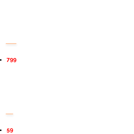
799
59