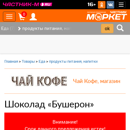
>
16+
Togg
navig
0
Toggle
navigation
Еда (7)
продукты питания, напитки (2)
Главная
>
Товары
>
Еда
>
продукты питания, напитки
Чай Кофе, магазин
Шоколад «Бушерон»
Внимание!
Срок данного предложения истек!