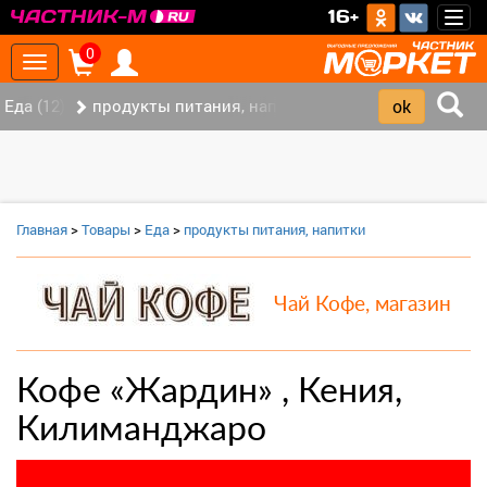
>
16+
Togg
navig
0
Toggle
navigation
Еда (12)
продукты питания, напитки (7)
Главная
>
Товары
>
Еда
>
продукты питания, напитки
Чай Кофе, магазин
Кофе «Жардин» , Кения,
Килиманджаро