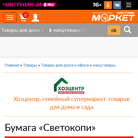
>
16+
Togg
navig
0
Toggle
navigation
Товары для дома и офиса (8)
канцтовары (0)
‹
›
Главная
>
Товары
>
Товары для дома и офиса
>
канцтовары
Хозцентр, семейный супермаркет товаров
для дома и сада
Бумага «Светокопи»