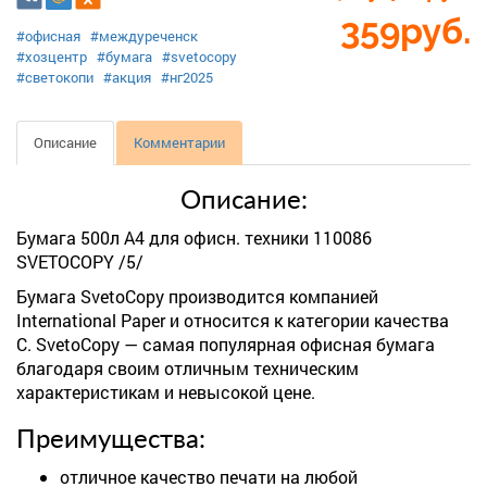
359
руб.
#офисная
#междуреченск
#хозцентр
#бумага
#svetocopy
#светокопи
#акция
#нг2025
Описание
Комментарии
Описание:
Бумага 500л А4 для офисн. техники 110086
SVETOCOPY /5/
Бумага SvetoCopy производится компанией
International Paper и относится к категории качества
C. SvetoCopy — самая популярная офисная бумага
благодаря своим отличным техническим
характеристикам и невысокой цене.
Преимущества:
отличное качество печати на любой