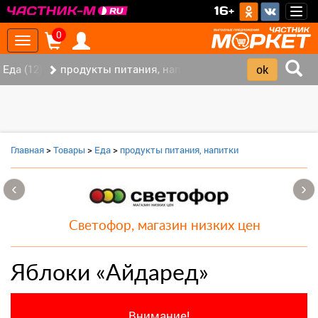
>
16+
Togg
navig
0
Toggle
navigation
Еда (12)
продукты питания, напитки (7)
Главная
>
Товары
>
Еда
>
продукты питания, напитки
‹
›
Светофор, магазин низких цен
Яблоки «Айдаред»
Внимание!