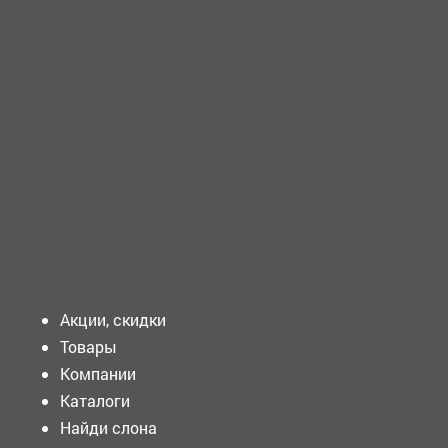
ТРЕБУЕТСЯ - ГЛАВНЫЙ бухгалтер Требования к
кандидату: Образование: Высшее...
ТРЕБУЕТСЯ - МУЗЫКАЛЬНЫЙ руководитель Требования к
кандидату: Образование: Высшее...
Подать объявление
Акции, скидки
Товары
Компании
Каталоги
Найди слона