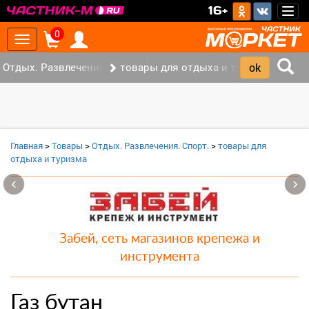
>
16+
Togg
navig
0
Toggle
navigation
Отдых. Развлечения. Спорт. (2)
товары для отдыха и туризма (1)
Главная
>
Товары
>
Отдых. Развлечения. Спорт.
>
товары для
отдыха и туризма
‹
›
Забей, сеть магазинов крепежа и
инструмента
Газ бутан