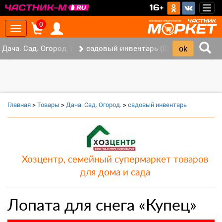
>
16+
Togg
navig
0
Toggle
navigation
Дача. Сад. Огород. (2)
садовый инвентарь (0)
‹
›
Главная
>
Товары
>
Дача. Сад. Огород.
>
садовый инвентарь
Хозцентр, семейный супермаркет товаров
для дома и сада
Лопата для снега «Купец»