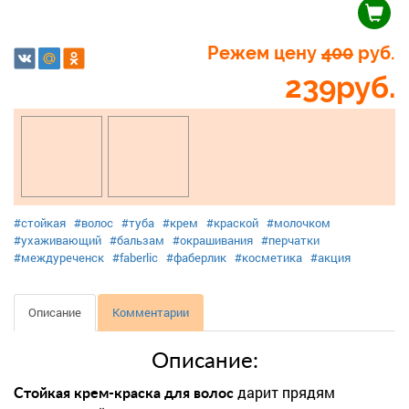
Режем цену
400
руб.
239
руб.
#стойкая
#волос
#туба
#крем
#краской
#молочком
#ухаживающий
#бальзам
#окрашивания
#перчатки
#междуреченск
#faberlic
#фаберлик
#косметика
#акция
Описание
Комментарии
Описание:
дарит прядям
Стойкая крем-краска для волос