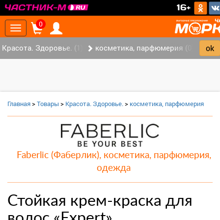
>
16+
0
Toggle
navigation
Красота. Здоровье. (1)
косметика, парфюмерия (0)
Главная
>
Товары
>
Красота. Здоровье.
>
косметика, парфюмерия
Faberlic (Фаберлик), косметика, парфюмерия,
одежда
Стойкая крем-краска для
волос «Expert»