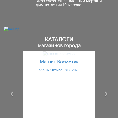
Глаза слезятся: загадочный мерзкий
дым поглотил Кемерово
КАТАЛОГИ
магазинов города
Предыдущий
С
Магнит Косметик
c 22.07.2026 по 18.08.2026