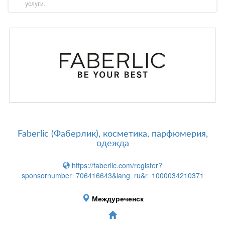
услуги.
Faberlic (Фаберлик), косметика, парфюмерия,
одежда
https://faberlic.com/register?
sponsornumber=706416643&lang=ru&r=1000034210371
Междуреченск