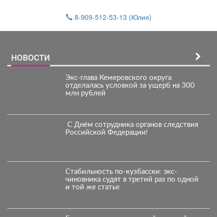
8-909-512-53-13
(Юлия)
НОВОСТИ
Экс-глава Кемеровского округа
отделалась условкой за ущерб на 300
млн рублей
️ С Днём сотрудника органов следствия
Российской Федерации!️
Стабильность по-кузбасски: экс-
чиновника судят в третий раз по одной
и той же статье