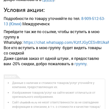
Условия акции:
Подробности по товару уточняйте по тел.
8-909-512-53-
13 (Юлия)
Междуреченск
Перейдите так же по ссылке, чтобы вступить в мою
группу в
WhatsApp:
https://chat.whatsapp.com/KztfJGyCESv8tUk
Все кто вступить в мою группу будет видеть товары
со скидкой
Даже сделав заказ от одной штуки , я предоставлю
вам -20% скидки, добро пожаловать в
группу
.
Данные о наличии и стоимости товаров/услуг уточняйте у
компании, предоставляющих их.
Изображение товаров/услуг на сайте может отличаться от
оригинального изображения.
Сайт
не несет ответственности за не совпадение
chastnik-m.ru
информации в описании, в т.ч. о стоимости и качестве товара/