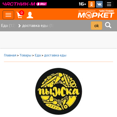
>
16+
Togg
navig
0
Toggle
navigation
Еда (12)
доставка еды (5)
Главная
>
Товары
>
Еда
>
доставка еды