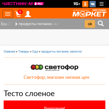
>
16+
Togg
navig
0
Toggle
navigation
Еда (7)
продукты питания, напитки (2)
Главная
>
Товары
>
Еда
>
продукты питания, напитки
Светофор, магазин низких цен
Тесто слоеное
Внимание!