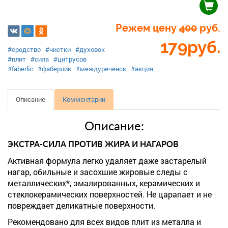
Режем цену
400
руб.
179
руб.
#средство
#чистки
#духовок
#плит
#сила
#цитрусов
#faberlic
#фаберлик
#междуреченск
#акция
Описание
Комментарии
Описание:
ЭКСТРА-СИЛА ПРОТИВ ЖИРА И НАГАРОВ
Активная формула легко удаляет даже застарелый
нагар, обильные и засохшие жировые следы с
металлических*, эмалированных, керамических и
стеклокерамических поверхностей. Не царапает и не
повреждает деликатные поверхности.
Рекомендовано для всех видов плит из металла и