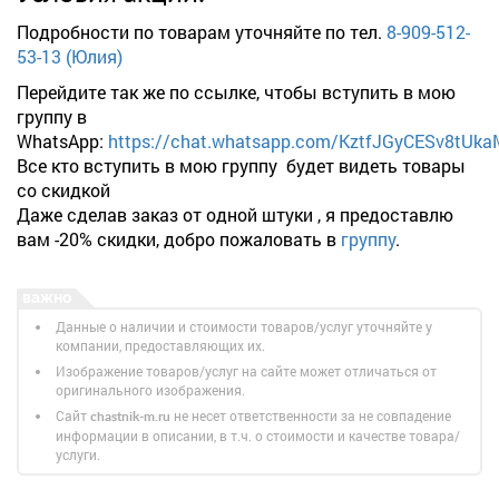
Подробности по товарам уточняйте по тел.
8-909-512-
53-13 (Юлия)
Перейдите так же по ссылке, чтобы вступить в мою
группу в
WhatsApp:
https://chat.whatsapp.com/KztfJGyCESv8tUk
Все кто вступить в мою группу будет видеть товары
со скидкой
Даже сделав заказ от одной штуки , я предоставлю
вам -20% скидки, добро пожаловать в
группу
.
Данные о наличии и стоимости товаров/услуг уточняйте у
компании, предоставляющих их.
Изображение товаров/услуг на сайте может отличаться от
оригинального изображения.
Сайт
не несет ответственности за не совпадение
chastnik-m.ru
информации в описании, в т.ч. о стоимости и качестве товара/
услуги.