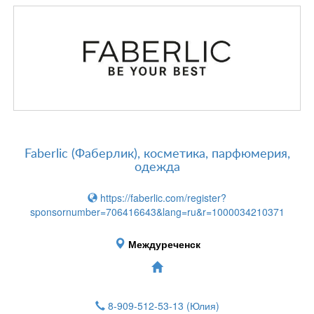
Faberlic (Фаберлик), косметика, парфюмерия,
одежда
https://faberlic.com/register?
sponsornumber=706416643&lang=ru&r=1000034210371
Междуреченск
8-909-512-53-13
(Юлия)