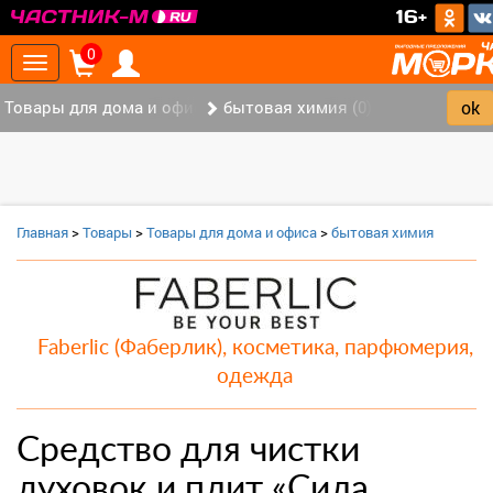
>
16+
0
Toggle
navigation
Товары для дома и офиса (9)
бытовая химия (0)
Главная
>
Товары
>
Товары для дома и офиса
>
бытовая химия
Faberlic (Фаберлик), косметика, парфюмерия,
одежда
Средство для чистки
духовок и плит «Сила