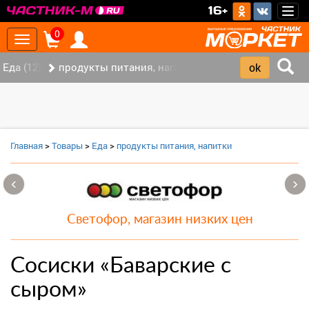
>
16+
Togg
navig
0
Toggle
navigation
Еда (12)
продукты питания, напитки (7)
Главная
>
Товары
>
Еда
>
продукты питания, напитки
‹
›
Светофор, магазин низких цен
Сосиски «Баварские с
сыром»