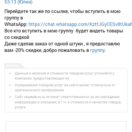
53-13 (Юлия)
Перейдите так же по ссылке, чтобы вступить в мою
группу в
WhatsApp:
https://chat.whatsapp.com/KztfJGyCESv8tUk
Все кто вступить в мою группу будет видеть товары
со скидкой
Даже сделав заказ от одной штуки , я предоставлю
вам -20% скидки, добро пожаловать в
группу
.
Данные о наличии и стоимости товаров/услуг уточняйте у
компании, предоставляющих их.
Изображение товаров/услуг на сайте может отличаться от
оригинального изображения.
Сайт
не несет ответственности за не совпадение
chastnik-m.ru
информации в описании, в т.ч. о стоимости и качестве товара/
услуги.