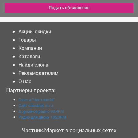
Подать объявление
Акции, скидки
Товары
Компании
Каталоги
Найди слона
Рекламодателям
О нас
Партнеры проекта:
Газета "Частник-М"
Сайт chastnik-m.ru
Дорожное радио 93.4FM
Радио для двоих 105.3FM
Частник.Маркет в социальных сетях