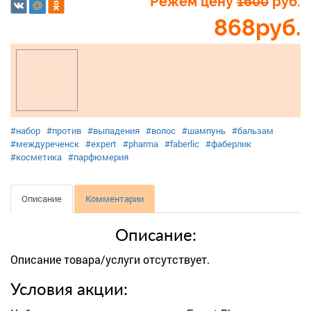
Режем цену
1600
руб.
868
руб.
#набор
#против
#выпадения
#волос
#шампунь
#бальзам
#междуреченск
#expert
#pharma
#faberlic
#фаберлик
#косметика
#парфюмерия
Описание
Комментарии
Описание:
Описание товара/услуги отсутствует.
Условия акции: