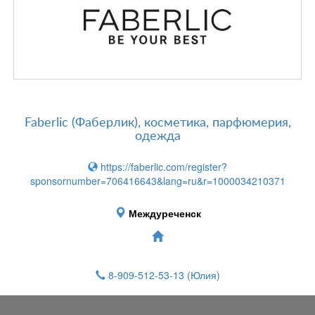
Faberlic (Фаберлик), косметика, парфюмерия,
одежда
https://faberlic.com/register?
sponsornumber=706416643&lang=ru&r=1000034210371
Междуреченск
8-909-512-53-13
(Юлия)