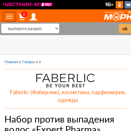
>
16+
0
Toggle
navigation
Главная
>
Товары
>
>
Faberlic (Фаберлик), косметика, парфюмерия,
одежда
Набор против выпадения
волос «Expert Pharma»