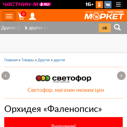
>
16+
Togg
navig
0
Toggle
navigation
Другое (0)
другое (0)
Главная
>
Товары
>
Другое
>
другое
‹
›
Светофор, магазин низких цен
Орхидея «Фаленопсис»
Внимание!