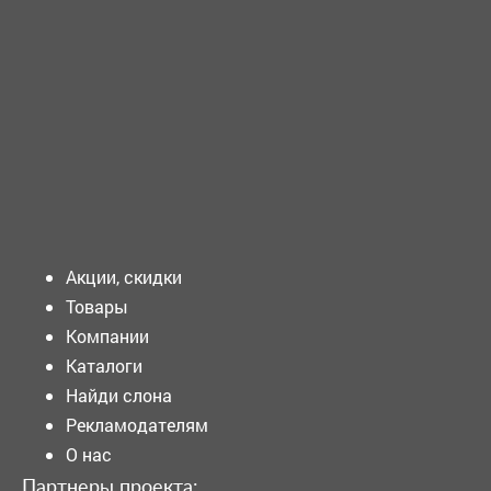
(реабилитолог) Требования к...
ТРЕБУЕТСЯ - ВОДИТЕЛЬ автомобиля Требования к
кандидату: ...
Подать объявление
Акции, скидки
Товары
Компании
Каталоги
Найди слона
Рекламодателям
О нас
Партнеры проекта: