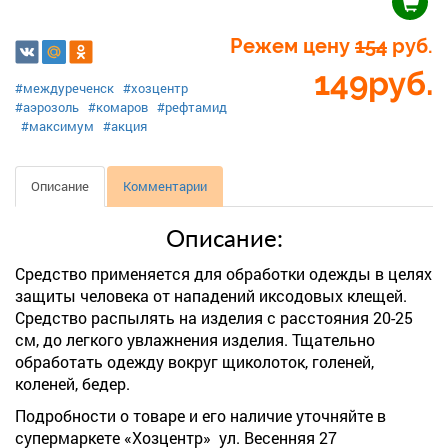
Режем цену
154
руб.
149
руб.
#междуреченск
#хозцентр
#аэрозоль
#комаров
#рефтамид
#максимум
#акция
Описание
Комментарии
Описание:
Средство применяется для обработки одежды в целях
защиты человека от нападений иксодовых клещей.
Средство распылять на изделия с расстояния 20-25
см, до легкого увлажнения изделия. Тщательно
обработать одежду вокруг щиколоток, голеней,
коленей, бедер.
Подробности о товаре и его наличие уточняйте в
супермаркете «Хозцентр» ул. Весенняя 27