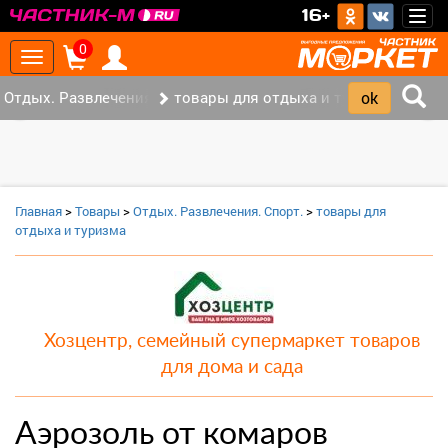
>
16+
Togg
navig
0
Toggle
navigation
Отдых. Развлечения. Спорт. (2)
товары для отдыха и туризма (1)
‹
›
Главная
>
Товары
>
Отдых. Развлечения. Спорт.
>
товары для
отдыха и туризма
Хозцентр, семейный супермаркет товаров
для дома и сада
Аэрозоль от комаров