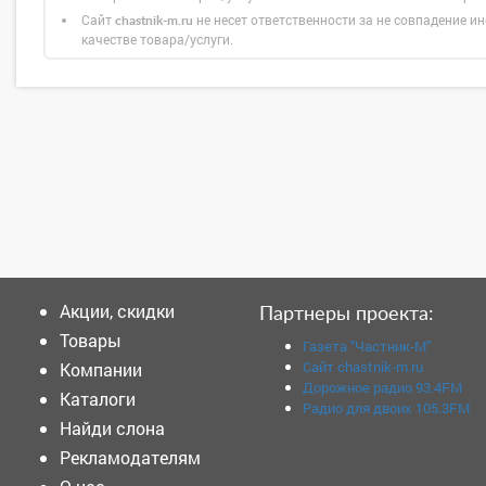
Сайт
не несет ответственности за не совпадение ин
chastnik-m.ru
качестве товара/услуги.
Акции, скидки
Партнеры проекта:
Товары
Газета "Частник-М"
Сайт chastnik-m.ru
Компании
Дорожное радио 93.4FM
Каталоги
Радио для двоих 105.3FM
Найди слона
Рекламодателям