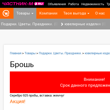
Объявления
Работа
Недвижимость
Тр
Товары
Компании
Твоя выгода
О нас
Подарки. Цветы. Праздники. (0)
ювелирные изделия (0)
Главная
>
Товары
>
Подарки. Цветы. Праздники.
>
ювелирные изде
Брошь
Внимание!
Срок данного предложен
Серебро 925 пробы, вставка: жемчуг
Акция!