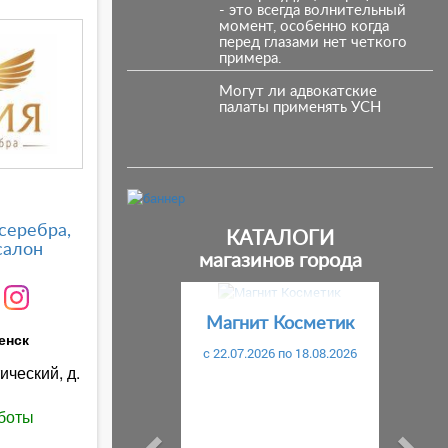
- это всегда волнительный
момент, особенно когда
перед глазами нет четкого
примера.
Могут ли адвокатские
палаты применять УСН
серебра,
КАТАЛОГИ
салон
магазинов города
Предыдущий
С
Магнит Косметик
енск
c 22.07.2026 по 18.08.2026
ический, д.
боты