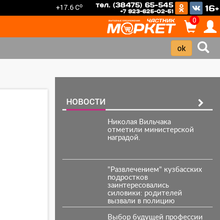
тел. (38475) 65-545
o
+17.6 C
16+
+7 923-625-02-51
0
НОВОСТИ
Николая Вильчака
отметили министерской
наградой.
"Развлечением" кузбасских
подростков
заинтересовались
силовики: родителей
вызвали в полицию
Выбор будущей профессии