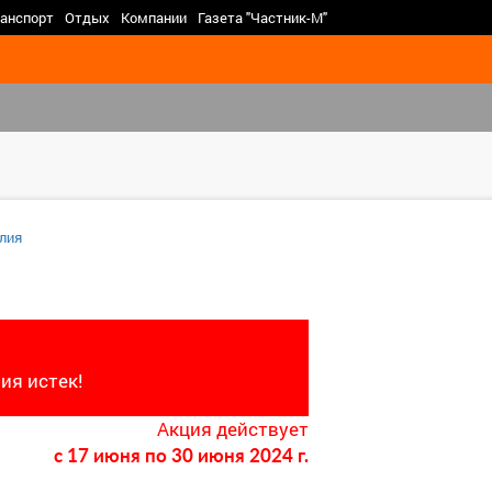
>
анспорт
Отдых
Компании
Газета "Частник-М"
лия
ия истек!
Акция действует
c 17 июня
по 30 июня 2024 г.