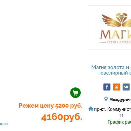
Магия золота и 
ювелирный 
Междуреч
Режем цену
5200
руб.
пр-кт. Коммунист
4160
руб.
11
График ра
кция