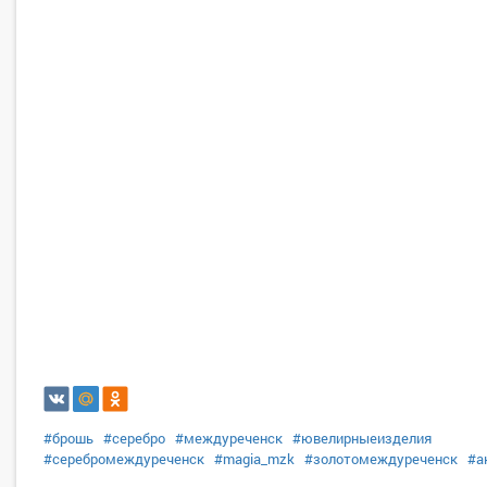
#брошь
#серебро
#междуреченск
#ювелирныеизделия
#серебромеждуреченск
#magia_mzk
#золотомеждуреченск
#а