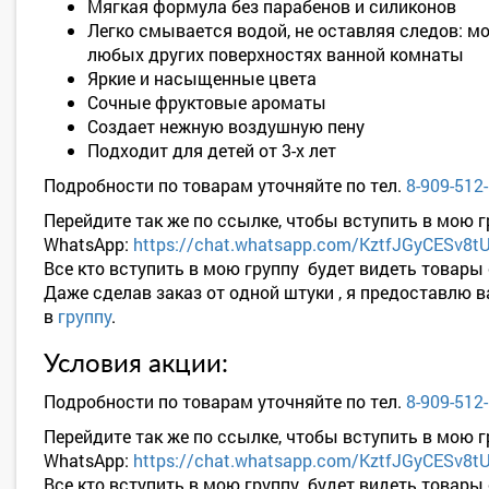
Мягкая формула без парабенов и силиконов
Легко смывается водой, не оставляя следов: м
любых других поверхностях ванной комнаты
Яркие и насыщенные цвета
Сочные фруктовые ароматы
Создает нежную воздушную пену
Подходит для детей от 3-х лет
Подробности по товарам уточняйте по тел.
8-909-512
Перейдите так же по ссылке, чтобы вступить в мою г
WhatsApp:
https://chat.whatsapp.com/KztfJGyCESv8
Все кто вступить в мою группу будет видеть товары
Даже сделав заказ от одной штуки , я предоставлю 
в
группу
.
Условия акции:
Подробности по товарам уточняйте по тел.
8-909-512
Перейдите так же по ссылке, чтобы вступить в мою г
WhatsApp:
https://chat.whatsapp.com/KztfJGyCESv8
Все кто вступить в мою группу будет видеть товары