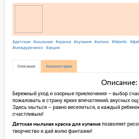
#детская
#мыльная
#краска
#купания
#umooo
#faberlic
#фа
#междуреченск
#акция
Описание
Комментарии
Описание:
Бережный уход и озорные приключения – выбор счас
пожаловать в страну ярких впечатлений, вкусных ощ
Здесь мыться – равно веселиться, а каждый ребенок
счастливым!
позволяет рисо
Детская мыльная краска для купания
творчество и дай волю фантазии!