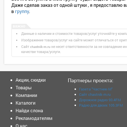
Даже сделав заказ от одной штуки , я предоставлю 
в
группу
.
Данные о наличии и стоимости товаров/услуг уточняйте у комп
Изображение товаров/услуг на сайте может отличаться от ори
Сайт
не несет ответственности за не совпадение ин
chastnik-m.ru
качестве товара/услуги.
Акции, скидки
Партнеры проекта:
Товары
Газета "Частник-М"
Сайт chastnik-m.ru
Компании
Дорожное радио 93.4FM
Каталоги
Радио для двоих 105.3FM
Найди слона
Рекламодателям
О нас