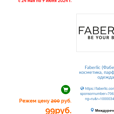
c 24 мая
по 9 июня 2024 г.
Faberlic (Фаб
косметика, пар
одежда
https://faberlic.co
sponsornumber=706
ng=ru&r=100003
Режем цену
200
руб.
99
руб.
Междуреч