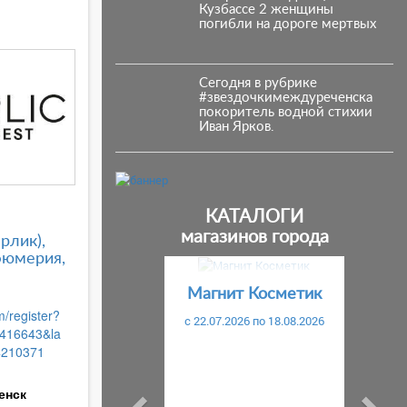
Кузбассе 2 женщины
погибли на дороге мертвых
Сегодня в рубрике
#звездочкимеждуреченска
покоритель водной стихии
Иван Ярков.
КАТАЛОГИ
магазинов города
ерлик),
фюмерия,
Предыдущий
С
Магнит Косметик
m/register?
c 22.07.2026 по 18.08.2026
416643&la
4210371
енск