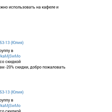
ожно использовать на кафеле и
-53-13 (Юлия)
руппу в
tUkaMjSwMo
 со скидкой
вам -20% скидки, добро пожаловать
-53-13 (Юлия)
руппу в
tUkaMjSwMo
 со скидкой