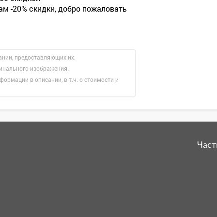
вам -20% скидки, добро пожаловать
ании, предоставляющих их.
гинального изображения.
формации в описании, в т.ч. о стоимости и
Част