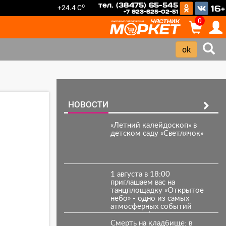
тел. (38475) 65-545
o
+24.4 C
16+
+7 923-625-02-51
0
НОВОСТИ
«Летний калейдоскоп» в
детском саду «Светлячок»
1 августа в 18:00
приглашаем вас на
танцплощадку «Открытое
небо» - одно из самых
атмосферных событий
этого лета!
Смерть на кладбище: в