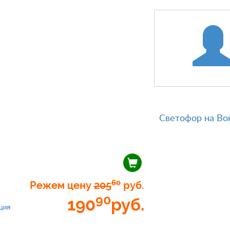
Светофор на Во
60
Режем цену
205
руб.
90
190
руб.
ция