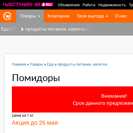
Объявления
Работа
Недвижимость
Тр
Товары
Компании
Твоя выгода
О нас
Еда (12)
продукты питания, напитки (7)
Главная
>
Товары
>
Еда
>
продукты питания, напитки
Помидоры
Внимание!
Срок данного предложен
Цена за 1 кг
Акция до 26 мая