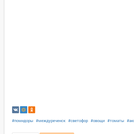
#помидоры
#междуреченск
#светофор
#овощи
#томаты
#ак