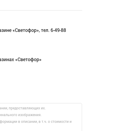
зине «Светофор», тел. 6-49-88
газинах «Светофор»
ании, предоставляющих их.
гинального изображения.
формации в описании, в т.ч. о стоимости и