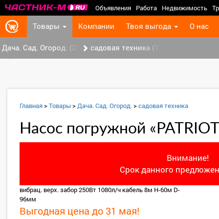
Объявления
Работа
Недвижимость
Тр
Товары
Компании
Твоя выгода
О нас
Дача. Сад. Огород. (2)
садовая техника (1)
‹
Главная
>
Товары
>
Дача. Сад. Огород.
>
садовая техника
Насос погружной «PATRIOT
Внимание!
Срок данного предложен
вибрац. верх. забор 250Вт 1080л/ч кабель 8м Н-60м D-
96мм
Выгодная цена до 31 мая!