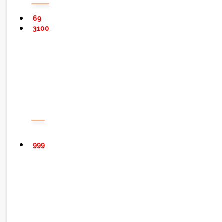
69
3100
999