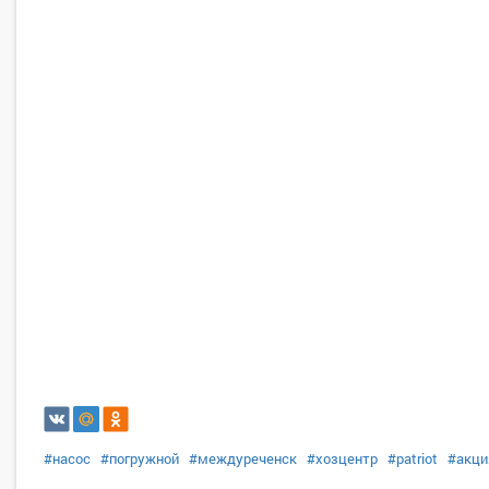
#насос
#погружной
#междуреченск
#хозцентр
#patriot
#акци