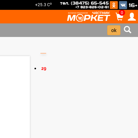
тел. (38475) 65-545
o
+25.3 C
16+
+7 923-625-02-51
0
›
29