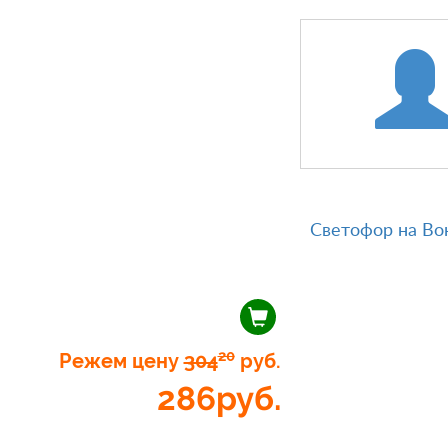
Светофор на Во
20
Режем цену
304
руб.
286
руб.