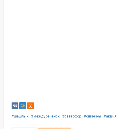
#шашлык
#междуреченск
#светофор
#свинины
#акция