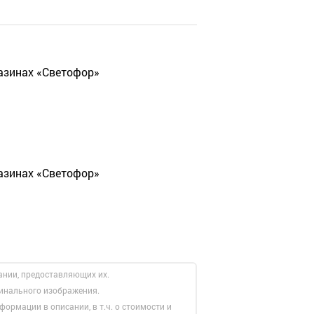
газинах «Светофор»
газинах «Светофор»
ании, предоставляющих их.
гинального изображения.
формации в описании, в т.ч. о стоимости и