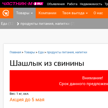
Объявления
Работа
Недвижимость
Тр
Товары
Компании
Твоя выгода
О нас
Еда (12)
продукты питания, напитки (7)
Главная
>
Товары
>
Еда
>
продукты питания, напитки
Шашлык из свинины
Внимание!
Срок данного предложен
Вес: 1 кг, охл.
Акция до 5 мая