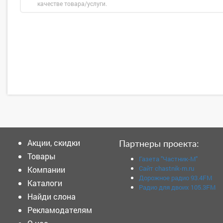
качестве товара/услуги.
Акции, скидки
Партнеры проекта:
Товары
Газета "Частник-М"
Сайт chastnik-m.ru
Компании
Дорожное радио 93.4FM
Каталоги
Радио для двоих 105.3FM
Найди слона
Рекламодателям