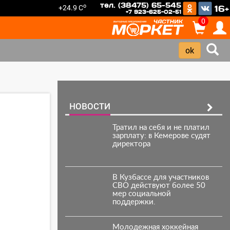
тел. (38475) 65-545
o
+24.9 C
16+
+7 923-625-02-51
0
НОВОСТИ
Тратил на себя и не платил
зарплату: в Кемерове судят
директора
В Кузбассе для участников
СВО действуют более 50
мер социальной
поддержки.
Молодежная хоккейная