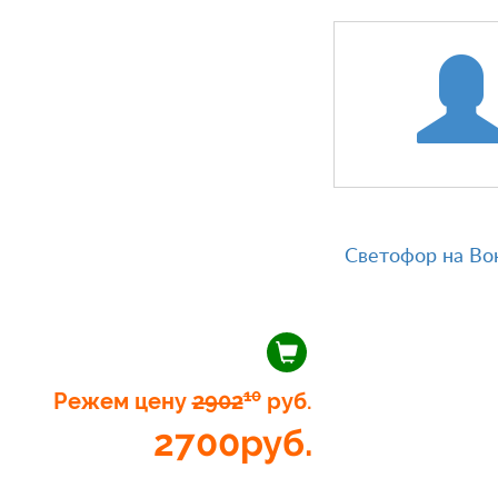
Светофор на Во
10
Режем цену
2902
руб.
2700
руб.