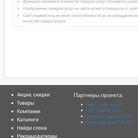
Данные о наличии и стоимости товаров/услуг уточняйте у комп
Изображение товаров/услуг на сайте может отличаться от ори
Сайт
не несет ответственности за не совпадение ин
chastnik-m.ru
качестве товара/услуги.
Акции, скидки
Партнеры проекта:
Товары
Газета "Частник-М"
Сайт chastnik-m.ru
Компании
Дорожное радио 93.4FM
Каталоги
Радио для двоих 105.3FM
Найди слона
Рекламодателям