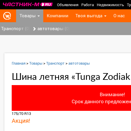
Объявления
Работа
Недвижимость
Тр
Товары
Компании
Твоя выгода
О нас
Транспорт (0)
автотовары (0)
Главная
>
Товары
>
Транспорт
>
автотовары
Шина летняя «Tunga Zodiak
Внимание!
Срок данного предложен
175/70 R13
Акция!