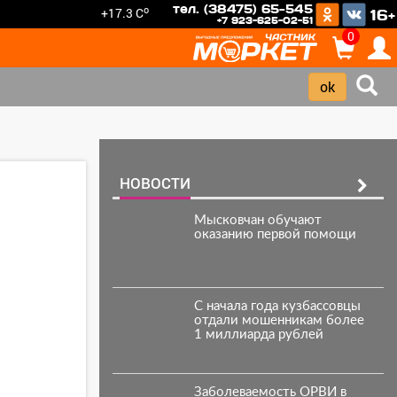
тел. (38475) 65-545
o
+17.3 C
16+
+7 923-625-02-51
0
НОВОСТИ
Мысковчан обучают
оказанию первой помощи
С начала года кузбассовцы
отдали мошенникам более
1 миллиарда рублей
Заболеваемость ОРВИ в