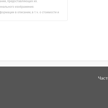
ании, предоставляющих их.
гинального изображения.
формации в описании, в т.ч. о стоимости и
Зарегистрироватья.
Част