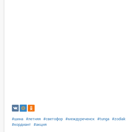
#шина
#летняя
#светофор
#междуреченск
#tunga
#zodiak
#кордиант
#акция