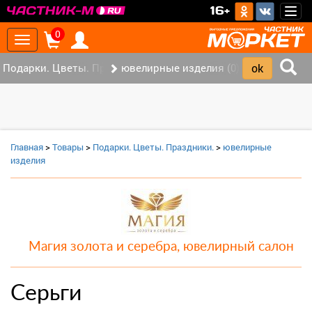
>
16+
Togg
navig
0
Toggle
navigation
Подарки. Цветы. Праздники. (0)
ювелирные изделия (0)
Главная
>
Товары
>
Подарки. Цветы. Праздники.
>
ювелирные
изделия
Магия золота и серебра, ювелирный салон
Серьги