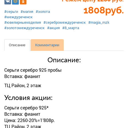
1808
руб.
#серьги
#магия
#золота
#междуреченск
#ювелирныеизделия
#серебромеждуреченск
#magia_mzk
#золотомеждуреченск
#акция
#8_марта
Описание
Комментарии
Описание:
Серьги серебро 925 пробы
Вставка: фианит
ТЦ Район, 2 этаж
Условия акции:
Серьги серебро 925*
Вставка: фианит
Цена: 2260-20%=1’808р.
ТЦ Район, 2 этаж