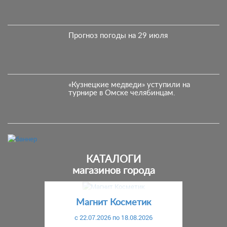
Прогноз погоды на 29 июля
«Кузнецкие медведи» уступили на
турнире в Омске челябинцам.
КАТАЛОГИ
магазинов города
Предыдущий
С
Магнит Косметик
c 22.07.2026 по 18.08.2026