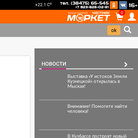
тел. (38475) 65-545
o
+22.1 C
16+
+7 923-625-02-51
0
НОВОСТИ
Выставка «У истоков Земли
Кузнецкой» открылась в
Мысках!
Внимание! Помогите найти
человека!
В Кузбассе построят новый