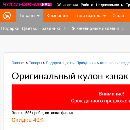
Объявления
Работа
Недвижимость
Тр
Товары
Компании
Твоя выгода
О нас
Подарки. Цветы. Праздники. (0)
ювелирные изделия (0)
Главная
>
Товары
>
Подарки. Цветы. Праздники.
>
ювелирные изде
Оригинальный кулон «знак
Внимание!
Срок данного предложен
Золото 585 пробы, вставка: фианит
Скидка 40%