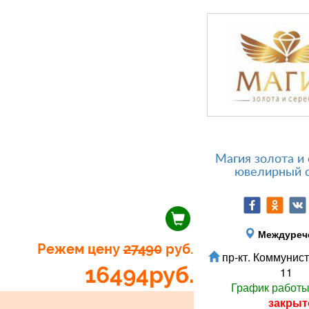
Магия золота и 
ювелирный 
Междуреч
Режем цену
27490
руб.
пр-кт. Коммунист
16494
руб.
11
График работ
закрыт