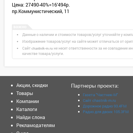
Цена: 27490-40%=16’494р.
пр.Коммунистический, 11
Данные о наличии и стоимости товаров/услуг уточняйте у комп
Изображение товаров/услуг на сайте может отличаться от ори
Сайт
не несет ответственности за не совпадение ин
chastnik-m.ru
качестве товара/услуги.
Акции, скидки
Партнеры проекта:
Товары
Газета "Частник-М"
Сайт chastnik-m.ru
Компании
Дорожное радио 93.4FM
Каталоги
Радио для двоих 105.3FM
Найди слона
Рекламодателям