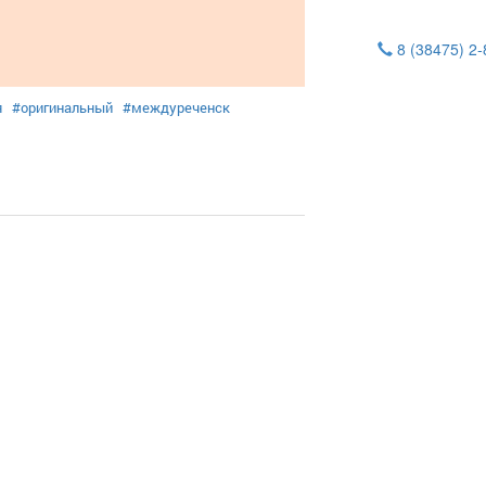
8 (38475) 2
я
#оригинальный
#междуреченск