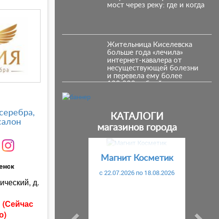
мост через реку: где и когда
Жительница Киселевска
больше года «лечила»
интернет-кавалера от
несуществующей болезни
и перевела ему более
100 000 рублей
серебра,
КАТАЛОГИ
салон
магазинов города
Предыдущий
С
Магнит Косметик
енск
c 22.07.2026 по 18.08.2026
ический, д.
ы
(Сейчас
о)