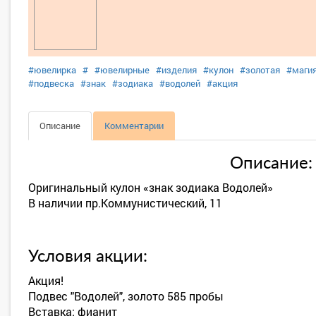
#ювелирка
#
#ювелирные
#изделия
#кулон
#золотая
#маги
#подвеска
#знак
#зодиака
#водолей
#акция
Описание
Комментарии
Описание:
Оригинальный кулон «знак зодиака Водолей»
В наличии пр.Коммунистический, 11
Условия акции:
Акция!
Подвес "Водолей", золото 585 пробы
Вставка: фианит