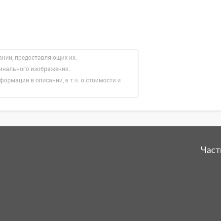
ании, предоставляющих их.
гинального изображения.
формации в описании, в т.ч. о стоимости и
Част