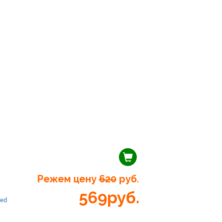
Режем цену
620
руб.
569
руб.
red