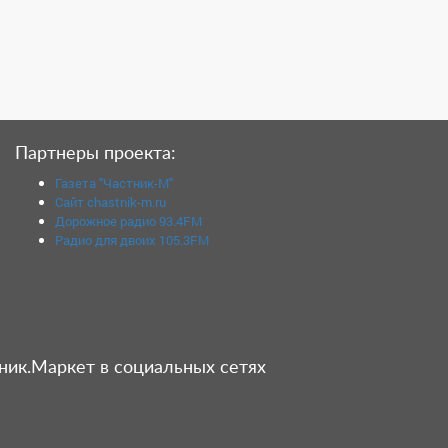
Партнеры проекта:
Газета "Частник-М"
Сайт chastnik-m.ru
Дорожное радио 93.4FM
Радио для двоих 105.3FM
ник.Маркет в социальных сетях