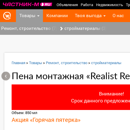
Объявления
Работа
Недвижимость
Тр
Товары
Компании
Твоя выгода
О нас
Ремонт, строительство (7)
стройматериалы (3)
Главная
>
Товары
>
Ремонт, строительство
>
стройматериалы
‹
Пена монтажная «Realist R
Внимание!
Срок данного предложен
Объем: 850 мл
Акция «Горячая пятерка»