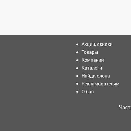
Зарегистрироватья.
Акции, скидки
Товары
Компании
Мир детского воображения
строится на историях,
Каталоги
которые передаются из
Найди слона
поколения в поколение.
Рекламодателям
Власти объяснили, почему
О нас
в Междуреченске дважды
отключают горячую воду
Част
Коварные грибы в Кузбассе
оторвали бабушку от
реальности