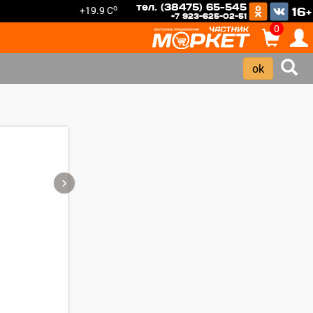
тел. (38475) 65-545
o
+19.9 C
16+
+7 923-625-02-51
0
›