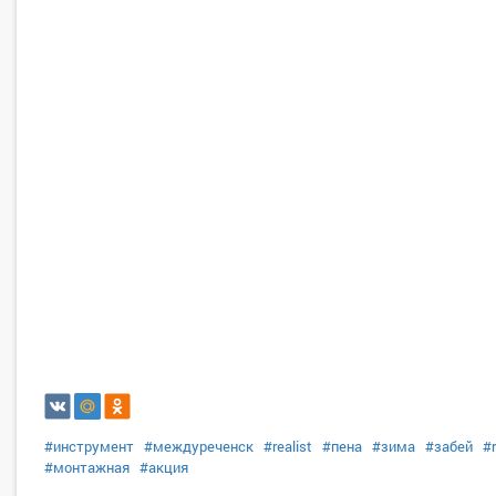
#инструмент
#междуреченск
#realist
#пена
#зима
#забей
#
#монтажная
#акция