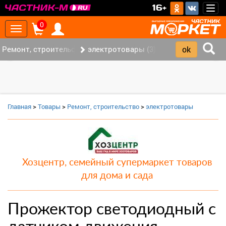
>
16+
Togg
navig
0
Toggle
navigation
Ремонт, строительство (7)
электротовары (3)
‹
›
Главная
>
Товары
>
Ремонт, строительство
>
электротовары
Хозцентр, семейный супермаркет товаров
для дома и сада
Прожектор светодиодный с