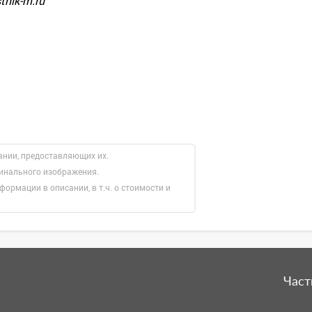
tnik-m.ru
ании, предоставляющих их.
гинального изображения.
формации в описании, в т.ч. о стоимости и
Част