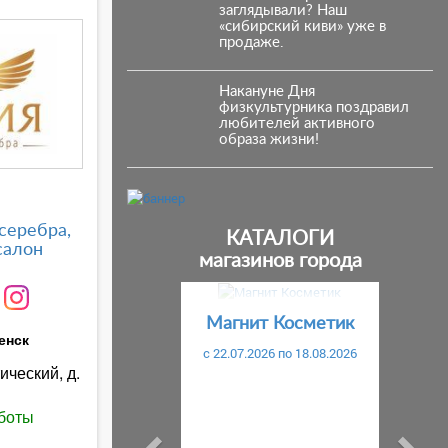
заглядывали? Наш
«сибирский киви» уже в
продаже.
Накануне Дня
физкультурника поздравил
любителей активного
образа жизни!
серебра,
КАТАЛОГИ
салон
магазинов города
Предыдущий
С
Магнит Косметик
енск
c 22.07.2026 по 18.08.2026
ический, д.
боты