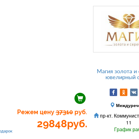
Магия золота и 
ювелирный 
Междуреч
Режем цену
37310
руб.
пр-кт. Коммунист
29848
руб.
11
График ра
одарок