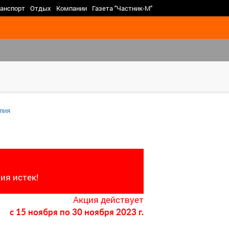
>
анспорт
Отдых
Компании
Газета "Частник-М"
лия
ия истек!
Акция действует
c 15 ноября
по 30 ноября 2023 г.