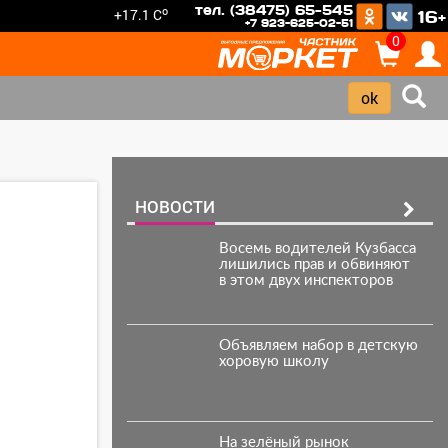
тел. (38475) 65-545
o
+17.1 C
16+
+7 923-625-02-51
0
НОВОСТИ
Восемь водителей Кузбасса
лишились прав и обвиняют
в этом двух инспекторов
Объявляем набор в детскую
хоровую школу
На зелёный рынок