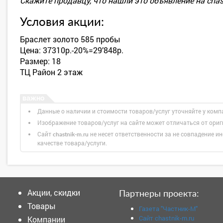
Скажите продавцу, что нашли это объявление на chas
Условия акции:
Браслет золото 585 пробы
Цена: 37310р.-20%=29’848р.
Размер: 18
ТЦ Район 2 этаж
Данные о наличии и стоимости товаров/услуг уточняйте у комп
Изображение товаров/услуг на сайте может отличаться от ори
Сайт
не несет ответственности за не совпадение ин
chastnik-m.ru
качестве товара/услуги.
Акции, скидки
Партнеры проекта:
Товары
Газета "Частник-М"
Сайт chastnik-m.ru
Компании