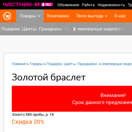
Объявления
Работа
Недвижимость
Тр
Товары
Компании
Твоя выгода
О нас
Подарки. Цветы. Праздники. (0)
ювелирные изделия (0)
Главная
>
Товары
>
Подарки. Цветы. Праздники.
>
ювелирные изде
Золотой браслет
Внимание!
Срок данного предложен
Золото 585 пробы, р. 18
Скидка 20%