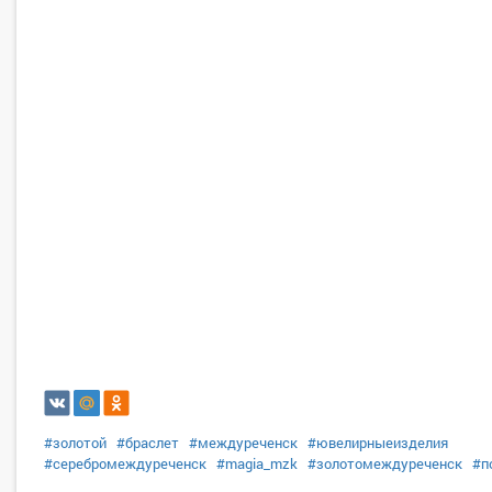
#золотой
#браслет
#междуреченск
#ювелирныеизделия
#серебромеждуреченск
#magia_mzk
#золотомеждуреченск
#п