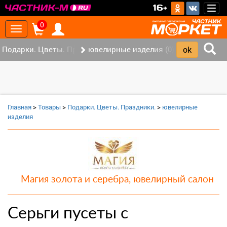
>
16+
Togg
navig
0
Toggle
navigation
Подарки. Цветы. Праздники. (0)
ювелирные изделия (0)
Главная
>
Товары
>
Подарки. Цветы. Праздники.
>
ювелирные
изделия
Магия золота и серебра, ювелирный салон
Серьги пусеты с