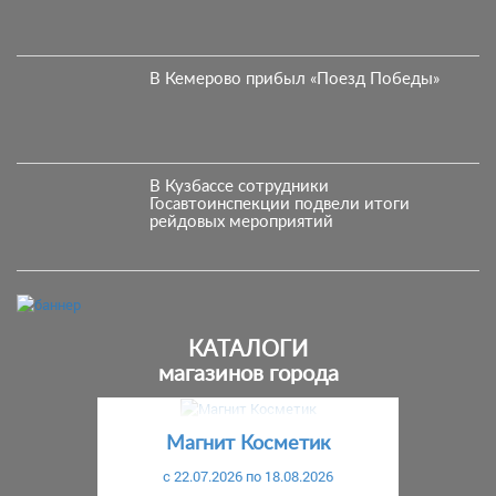
В Кемерово прибыл «Поезд Победы»
В Кузбассе сотрудники
Госавтоинспекции подвели итоги
рейдовых мероприятий
КАТАЛОГИ
магазинов города
Предыдущий
С
Магнит Косметик
c 22.07.2026 по 18.08.2026