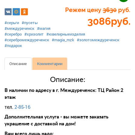
Режем цену
3630
руб.
3086
руб.
#серьги
#пусеты
#междуреченск
#магия
#серебро
#хризолит
#ювелирныеизделия
#серебромеждуреченск
#magia_mzk
#золотомеждуреченск
#подарок
Описание
Комментарии
Описание:
В наличии по адресу в г. Междуреченск: ТЦ Район 2
этаж
тел.
2-85-16
Дополнительная услуга - вы можете заказать
украшение с доставкой на дом!
Вам всего лишь надо: