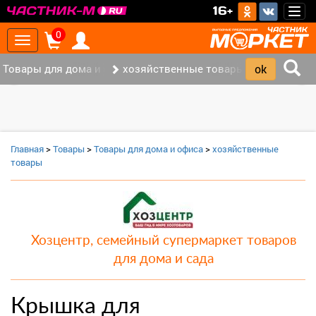
>
16+
Togg
navig
0
Toggle
navigation
Товары для дома и офиса (8)
хозяйственные товары (3)
‹
›
Главная
>
Товары
>
Товары для дома и офиса
>
хозяйственные
товары
Хозцентр, семейный супермаркет товаров
для дома и сада
Крышка для