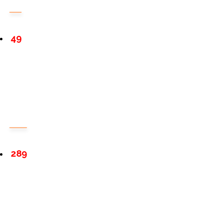
49
289