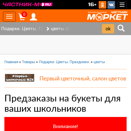
>
16+
Togg
navig
0
Toggle
navigation
Подарки. Цветы. Праздники. (0)
цветы (0)
Главная
>
Товары
>
Подарки. Цветы. Праздники.
>
цветы
Первый цветочный, салон цветов
Предзаказы на букеты для
ваших школьников
Внимание!