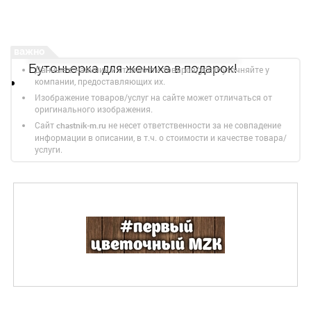
Бутоньерка для жениха в подарок!
Данные о наличии и стоимости товаров/услуг уточняйте у
компании, предоставляющих их.
Изображение товаров/услуг на сайте может отличаться от
оригинального изображения.
Сайт
не несет ответственности за не совпадение
chastnik-m.ru
информации в описании, в т.ч. о стоимости и качестве товара/
услуги.