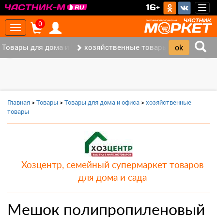
>
16+
Togg
navig
0
Toggle
navigation
Товары для дома и офиса (8)
хозяйственные товары (3)
‹
›
Главная
>
Товары
>
Товары для дома и офиса
>
хозяйственные
товары
Хозцентр, семейный супермаркет товаров
для дома и сада
Мешок полипропиленовый