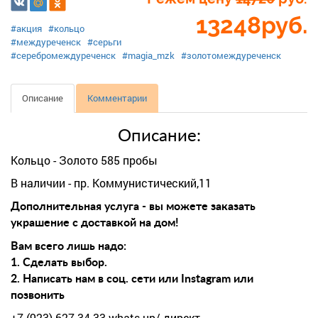
13248
руб.
#акция
#кольцо
#междуреченск
#серьги
#серебромеждуреченск
#magia_mzk
#золотомеждуреченск
Описание
Комментарии
Описание:
Кольцо - Золото 585 пробы
В наличии - пр. Коммунистический,11
Дополнительная услуга - вы можете заказать
украшение с доставкой на дом!
Вам всего лишь надо:
1. Сделать выбор.
2. Написать нам в соц. сети или Instagram или
позвонить
+7-(923)-627-34-33 whats up/ директ