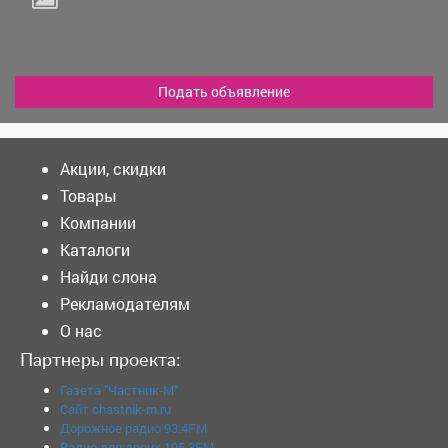
Подать объявление
Акции, скидки
Товары
Компании
Каталоги
Найди слона
Рекламодателям
О нас
Партнеры проекта:
Газета "Частник-М"
Сайт chastnik-m.ru
Дорожное радио 93.4FM
Радио для двоих 105.3FM