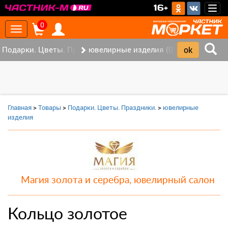
>
16+
Togg
navig
0
Toggle
navigation
Подарки. Цветы. Праздники. (0)
ювелирные изделия (0)
Главная
>
Товары
>
Подарки. Цветы. Праздники.
>
ювелирные
изделия
Магия золота и серебра, ювелирный салон
Кольцо золотое