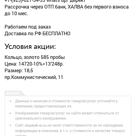
Рассрочка через ОТП банк, ХАЛВА без первого взноса
до 10 мес.
Работаем под заказ
Доставка по РФ БЕСПЛАТНО
Условия акции:
Кольцо, золото 585 пробы
Цена: 14720-10%=13’248р.
Размер: 18,5
пр.Коммунистический, 11
Данные о наличии и стоимости товаров/услуг уточняйте у
компании, предоставляющих их.
Изображение товаров/услуг на сайте может отличаться от
оригинального изображения.
Сайт
не несет ответственности за не совпадение
chastnik-m.ru
информации в описании, в т.ч. о стоимости и качестве товара/
услуги.