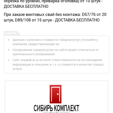
обрезка по уровню, приварка оголовка) от 10 штук -
ДОСТАВКА БЕСПЛАТНО
При заказе винтовых свай без монтажа: D57/76 от 20
штук, D89/108 от 15 штук - ДОСТАВКА БЕСПЛАТНО
Данные о наличии и стоимости товаров/услуг уточняйте у
компании, предоставляющих их.
Изображение товаров/услуг на сайте может отличаться от
оригинального изображения.
Сайт
не несет ответственности за не совпадение
chastnik-m.ru
информации в описании, в т.ч. о стоимости и качестве товара/
услуги.