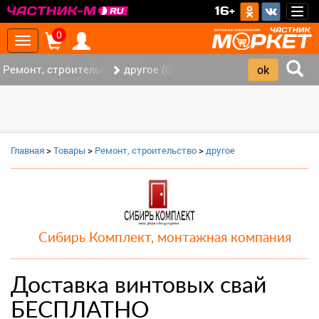
>
16+
Togg
navig
0
Toggle
navigation
Ремонт, строительство (7)
другое (0)
Главная
>
Товары
>
Ремонт, строительство
>
другое
Сибирь Комплект, монтажная компания
Доставка винтовых свай
БЕСПЛАТНО