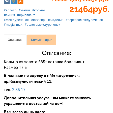
21464
руб.
#золото
#магия
#кольцо
#акция
#бриллиант
#междуреченск
#ювелирныеизделия
#серебромеждуреченск
#magia_mzk
#золотомеждуреченск
Описание
Комментарии
Описание:
Кольцо из золота 585* вставка бриллиант
Размер 17.5
В наличии по адресу в г.Междуреченск:
пр.Коммунистический 11,
тел.
2-85-17
Дополнительная услуга - вы можете заказать
украшение с доставкой на дом!
Вам всего лишь надо: