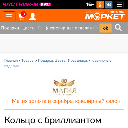
>
16+
Togg
navig
0
Toggle
navigation
Подарки. Цветы. Праздники. (0)
ювелирные изделия (0)
Главная
>
Товары
>
Подарки. Цветы. Праздники.
>
ювелирные
изделия
Магия золота и серебра, ювелирный салон
Кольцо с бриллиантом