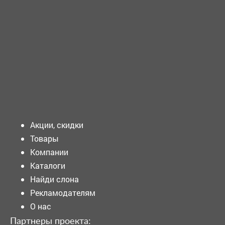
ТРЕБУЕТСЯ - МЕДИЦИНСКАЯ сестра перевязочной
Требования к кандидату: Образование:...
Подать объявление
Акции, скидки
Товары
Компании
Каталоги
Найди слона
Рекламодателям
О нас
Партнеры проекта: