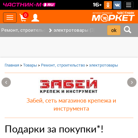
>
16+
Togg
navig
0
Toggle
navigation
Ремонт, строительство (7)
электротовары (3)
Главная
>
Товары
>
Ремонт, строительство
>
электротовары
‹
›
Забей, сеть магазинов крепежа и
инструмента
Подарки за покупки*!