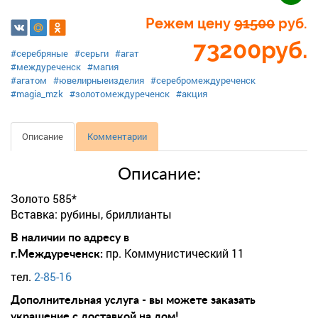
Режем цену
91500
руб.
73200
руб.
#серебряные
#серьги
#агат
#междуреченск
#магия
#агатом
#ювелирныеизделия
#серебромеждуреченск
#magia_mzk
#золотомеждуреченск
#акция
Описание
Комментарии
Описание:
Золото 585*
Вставка: рубины, бриллианты
В наличии по адресу в
пр. Коммунистический 11
г.Междуреченск:
тел.
2-85-16
Дополнительная услуга - вы можете заказать
украшение с доставкой на дом!