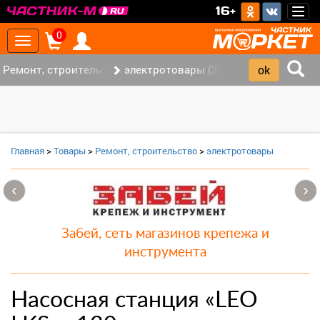
>
16+
Togg
navig
0
Toggle
navigation
Ремонт, строительство (7)
электротовары (3)
Главная
>
Товары
>
Ремонт, строительство
>
электротовары
‹
›
Забей, сеть магазинов крепежа и
инструмента
Насосная станция «LEO