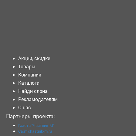
ТРЕБУЕТСЯ - ОПЕРАЦИОННАЯ медицинская сестра
Требования к кандидату: Образование:...
Подать объявление
Акции, скидки
Товары
Компании
Каталоги
Найди слона
Рекламодателям
О нас
Партнеры проекта:
Газета "Частник-М"
Сайт chastnik-m.ru