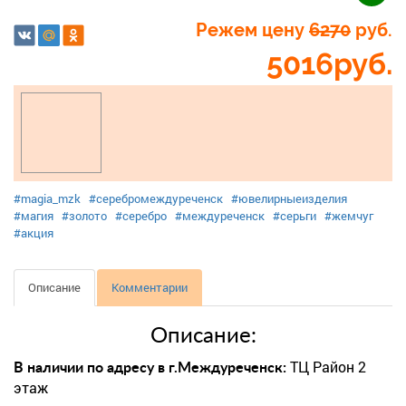
Режем цену
6270
руб.
5016
руб.
#magia_mzk
#серебромеждуреченск
#ювелирныеизделия
#магия
#золото
#серебро
#междуреченск
#серьги
#жемчуг
#акция
Описание
Комментарии
Описание:
ТЦ Район 2
В наличии по адресу в г.Междуреченск:
этаж