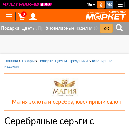
>
16+
Togg
navig
0
Toggle
navigation
Подарки. Цветы. Праздники. (0)
ювелирные изделия (0)
Главная
>
Товары
>
Подарки. Цветы. Праздники.
>
ювелирные
изделия
Магия золота и серебра, ювелирный салон
Серебряные серьги с