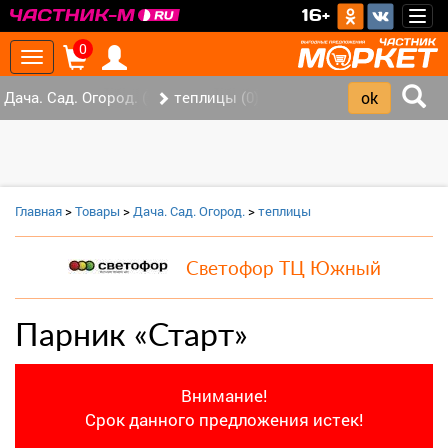
>
16+
Togg
navig
0
Toggle
navigation
Дача. Сад. Огород. (2)
теплицы (0)
Главная
>
Товары
>
Дача. Сад. Огород.
>
теплицы
Светофор ТЦ Южный
Парник «Старт»
Внимание!
Срок данного предложения истек!