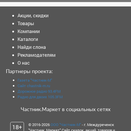
Акции, скидки
Товары
Компании
Каталоги
Найди слона
Рекламодателям
О нас
Партнеры проекта:
Газета "Частник-М"
Сайт chastnik-m.ru
Дорожное радио 93.4FM
Радио для двоих 105.3FM
Частник.Маркет в социальных сетях
© 2016-2026
ООО "Частник-М"
- г. Междуреченск
18+
"Частник. Маркет" Сайт скидок, акций, товаров и