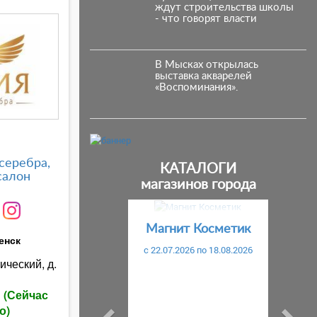
ждут строительства школы
- что говорят власти
В Мысках открылась
выставка акварелей
«Воспоминания».
серебра,
КАТАЛОГИ
салон
магазинов города
Предыдущий
С
Магнит Косметик
енск
c 22.07.2026 по 18.08.2026
ический, д.
ы
(Сейчас
о)