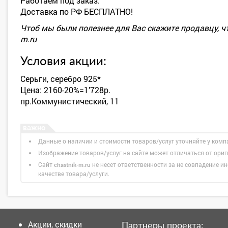
Работаем под заказ.
Доставка по РФ БЕСПЛАТНО!
Чтоб мы были полезнее для Вас скажите продавцу, чт
m.ru
Условия акции:
Серьги, серебро 925*
Цена: 2160-20%=1’728р.
пр.Коммунистический, 11
Данные о наличии и стоимости товаров/услуг уточняйте у комп
Изображение товаров/услуг на сайте может отличаться от ори
Сайт
не несет ответственности за не совпадение ин
chastnik-m.ru
качестве товара/услуги.
Акции, скидки
Партнеры проекта: