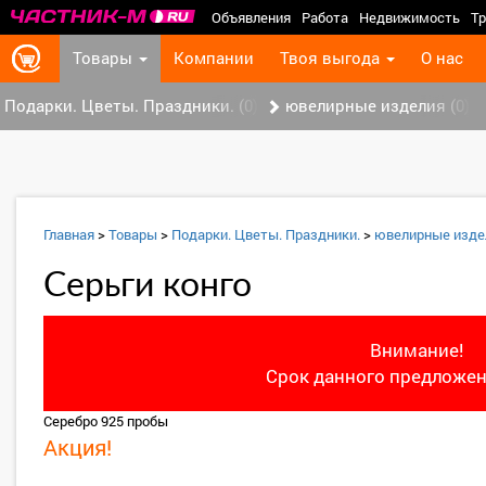
Объявления
Работа
Недвижимость
Тр
Товары
Компании
Твоя выгода
О нас
Подарки. Цветы. Праздники. (0)
ювелирные изделия (0)
Главная
>
Товары
>
Подарки. Цветы. Праздники.
>
ювелирные изде
Серьги конго
Внимание!
Срок данного предложен
Серебро 925 пробы
Акция!