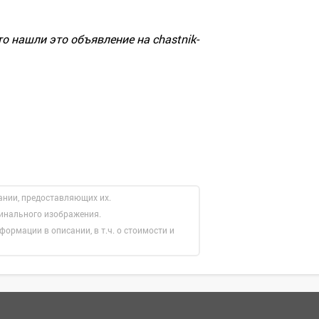
о нашли это объявление на chastnik-
ании, предоставляющих их.
гинального изображения.
формации в описании, в т.ч. о стоимости и