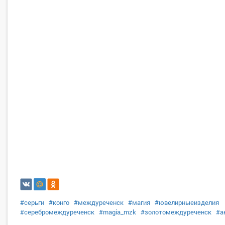
#серьги
#конго
#междуреченск
#магия
#ювелирныеизделия
#серебромеждуреченск
#magia_mzk
#золотомеждуреченск
#а