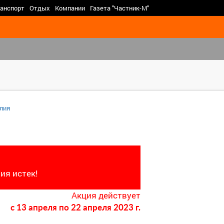
>
анспорт
Отдых
Компании
Газета "Частник-М"
лия
ия истек!
Акция действует
c 13 апреля
по 22 апреля 2023 г.