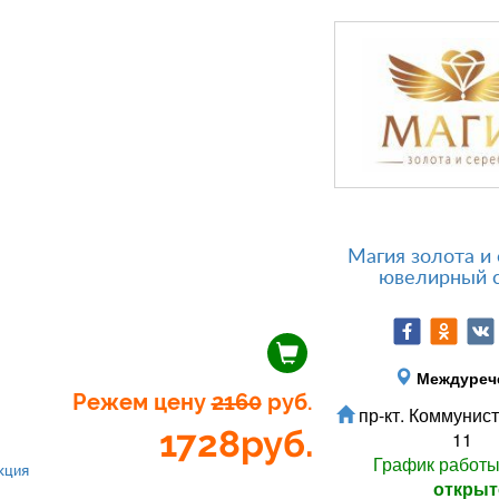
Магия золота и 
ювелирный 
Междуреч
Режем цену
2160
руб.
пр-кт. Коммунист
1728
руб.
11
График работ
кция
открыт