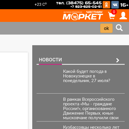
тел. (38475) 65-545
o
+23 C
16+
+7 923-625-02-51
0
НОВОСТИ
Какой будет погода в
Новокузнецке в
понедельник, 27 июля?
В рамках Всероссийского
проекта «Мы - граждане
России!», организованного
Движение Первых, юные
мысковчане получили свои
первые паспорта.
Кузбассовцы несколько лет