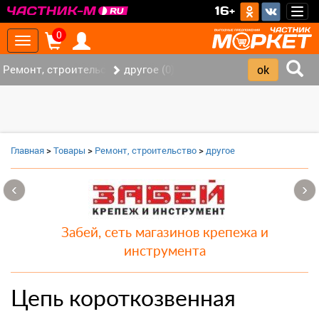
>
16+
Togg
navig
0
Toggle
navigation
Ремонт, строительство (7)
другое (0)
Главная
>
Товары
>
Ремонт, строительство
>
другое
‹
›
Забей, сеть магазинов крепежа и
инструмента
Цепь короткозвенная