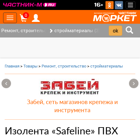
>
16+
Togg
navig
0
Toggle
navigation
Ремонт, строительство (7)
стройматериалы (3)
Главная
>
Товары
>
Ремонт, строительство
>
стройматериалы
‹
›
Забей, сеть магазинов крепежа и
инструмента
Изолента «Safeline» ПВХ