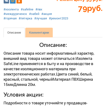
79
руб.
#изолента
#safeline
#пвх
#междуреченск
#забей
#акция
#горячая
#пятерка
#лучшая
#ремонт2023
Описание
Комментарии
Описание:
Описание товара носит информативный характер,
внешний вид товара может отличаться Изолента
SafeLine применяется в быту и на производстве в
качестве изоляционного материала при
электротехнических работах.Цвета синий, белый,
красный, стальной, черныйМатериал ПВХШирина
15ммДлинна 20м.
Условия акции:
Подробности о товаре уточняйте у продавцов-