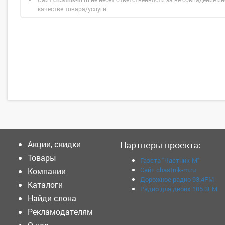
chastnik-m.ru
качестве товара/услуги.
Акции, скидки
Партнеры проекта:
Товары
Газета "Частник-М"
Сайт chastnik-m.ru
Компании
Дорожное радио 93.4FM
Каталоги
Радио для двоих 105.3FM
Найди слона
Рекламодателям