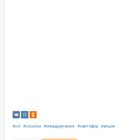
#xxl
#сосиски
#междуреченск
#светофор
#акция