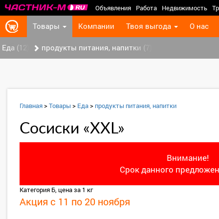
Объявления
Работа
Недвижимость
Тр
Товары
Компании
Твоя выгода
О нас
Еда (12)
продукты питания, напитки (7)
Главная
>
Товары
>
Еда
>
продукты питания, напитки
Сосиски «XXL»
Внимание!
Срок данного предложен
Категория Б, цена за 1 кг
Акция с 11 по 20 ноября