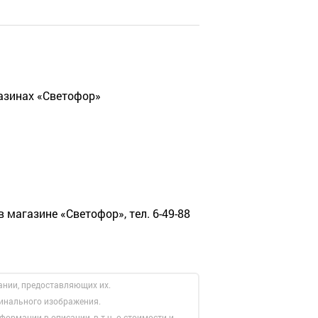
газинах «Светофор»
в магазине «Светофор», тел. 6-49-88
ании, предоставляющих их.
гинального изображения.
формации в описании, в т.ч. о стоимости и