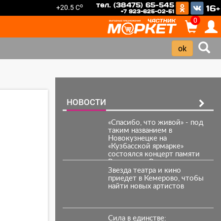
тел. (38475) 65-545
o
+20.5 C
16+
+7 923-625-02-51
0
НОВОСТИ
«Спасибо, что живой» - под
таким названием в
Новокузнецке на
«Кузбасской ярмарке»
состоялся концерт памяти
Владимира Высоцкого.
Звезда театра и кино
приедет в Кемерово, чтобы
найти новых артистов
Сила в единстве: