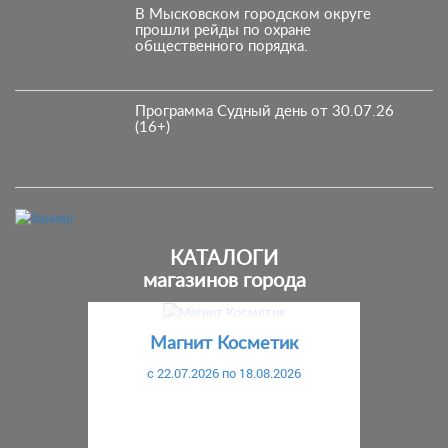
В Мысковском городском округе
прошли рейды по охране
общественного порядка.
Программа Судный день от 30.07.26
(16+)
КАТАЛОГИ
магазинов города
Предыдущий
С
Магнит Косметик
c 22.07.2026 по 18.08.2026