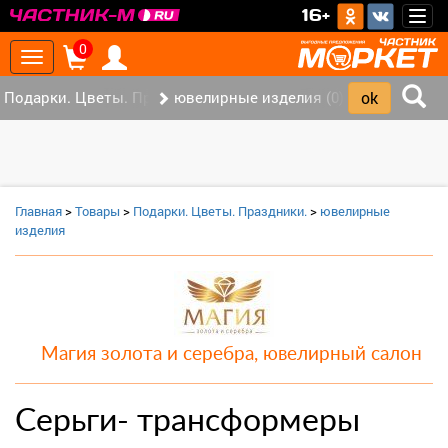
>
16+
Togg
navig
0
Toggle
navigation
Подарки. Цветы. Праздники. (0)
ювелирные изделия (0)
Главная
>
Товары
>
Подарки. Цветы. Праздники.
>
ювелирные
изделия
Магия золота и серебра, ювелирный салон
Серьги- трансформеры