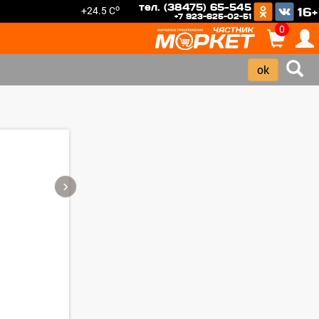
тел. (38475) 65-545
o
+24.5 C
16+
+7 923-625-02-51
0
›