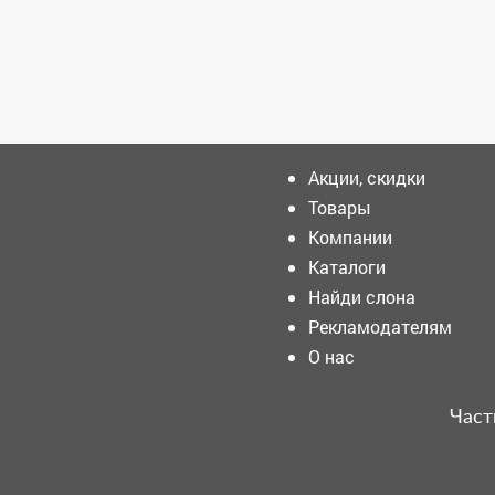
Зарегистрироватья.
Акции, скидки
Товары
Компании
Туристический бизнес
Кузбасса присоединился к
Каталоги
программе поддержки
Найди слона
участников СВО и их семей.
Рекламодателям
Кузбасский бизнесмен
О нас
скрыл от государства 45
млн рублей и поплатился
Част
Не все поборет. Врач
Горновых раскрыла, как
защититься от опасных