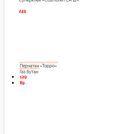
Суперклей «Cosmofen CA 12»
249
Перчатки «Торро»
Газ бутан
129
89