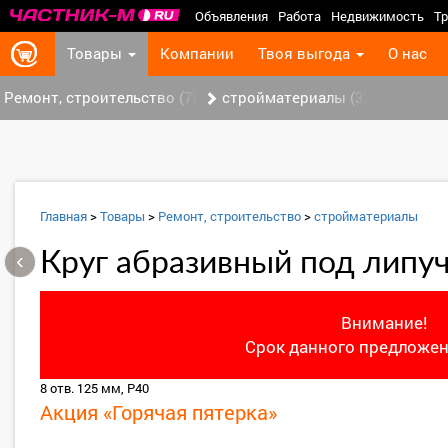
Объявления
Работа
Недвижимость
Тр
Товары
Компании
Твоя выгода
О нас
Ремонт, строительство (7)
стройматериалы (3)
Главная
>
Товары
>
Ремонт, строительство
>
стройматериалы
‹
Круг абразивный под липу
Внимание!
Срок данного предложен
8 отв. 125 мм, Р40
Акция «Горячая пятерка»