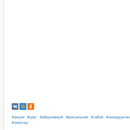
#акция
#круг
#абразивный
#вокзальная
#забей
#междурече
#липучку