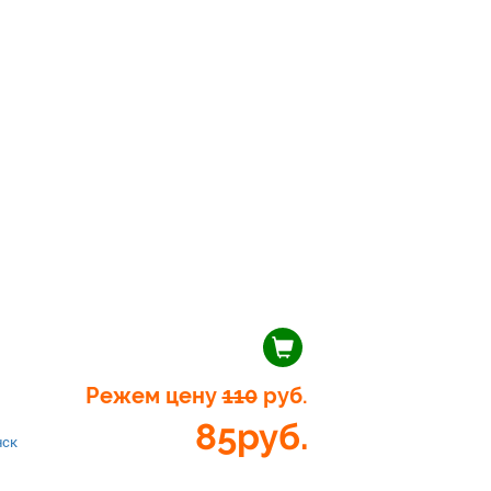
Режем цену
110
руб.
85
руб.
нск