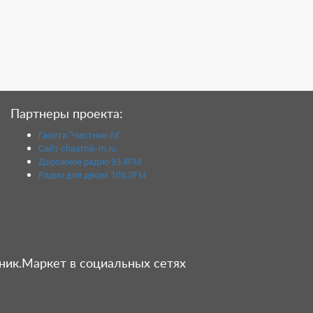
Партнеры проекта:
Газета "Частник-М"
Сайт chastnik-m.ru
Дорожное радио 93.4FM
Радио для двоих 105.3FM
ник.Маркет в социальных сетях