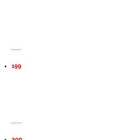
199
209