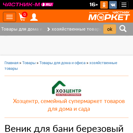
>
16+
Togg
navig
0
Toggle
navigation
Товары для дома и офиса (8)
хозяйственные товары (3)
‹
›
Главная
>
Товары
>
Товары для дома и офиса
>
хозяйственные
товары
Хозцентр, семейный супермаркет товаров
для дома и сада
Веник для бани березовый